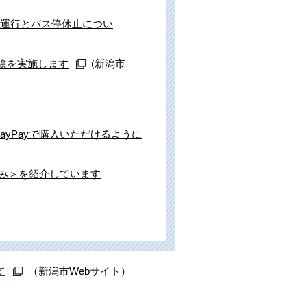
回運行とバス停休止につい
験を実施します
(新潟市
PayPayで購入いただけるように
組み＞を紹介しています
て
（新潟市Webサイト）