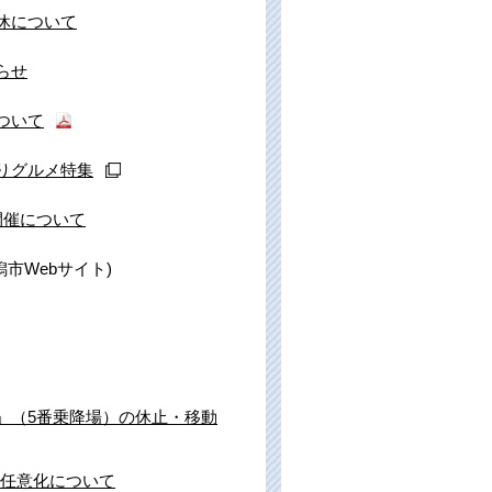
休について
らせ
ついて
りグルメ特集
開催について
潟市Webサイト)
」（5番乗降場）の休止・移動
帽任意化について