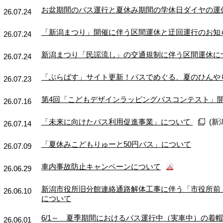
お盆期間のバス運行と夏休み期間の学休日ダイヤの運
26.07.24
「新潟まつり」開催に伴う区間運休と迂回運行のお知
26.07.24
新潟まつり「民謡流し」の交通規制に伴う区間運休に
26.07.24
「ぶらばす」サイト更新！バスでめぐる、夏のひんや
26.07.23
第4回「こどもデザインラッピングバスコンテスト」
26.07.16
「未来に向けたバス利用促進事業」について
(新
26.07.14
「夏休みこどもりゅーと50円バス」について
26.07.09
車内事故防止キャンペーンについて
26.06.29
新潟市役所旧分館連絡通路解体工事に伴う「市役所前
26.06.10
について
6/1～ 夏季期間におけるバス運行中（実車中）の着
26.06.01