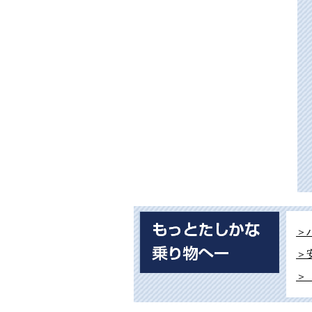
＞
＞
＞