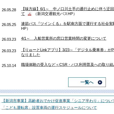
【味方線】6/1～ 中ノ口川土手の通行止めに伴う迂
26.05.28
て
（新潟交通観光バスHP）
連節バス『ツインくる』を駅南方面で運行する社会実
26.05.25
HP）
4/1～ 入船営業所の窓口営業時間の変更について
26.03.23
【りゅーとLinkアプリ】3/23～「デジタル乗車券」が
26.03.23
なりました
職場体験の受入など＜CSR・バス利用普及への取り
25.10.14
一覧へ
【新潟市事業】高齢者おでかけ促進事業「シニア半わり」につい
「こども運転席」設置車両の運行スケジュールについて