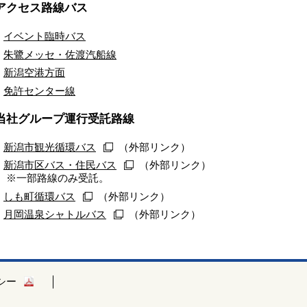
アクセス路線バス
イベント臨時バス
朱鷺メッセ・佐渡汽船線
新潟空港方面
免許センター線
当社グループ運行受託路線
新潟市観光循環バス
（外部リンク）
新潟市区バス・住民バス
（外部リンク）
※一部路線のみ受託。
しも町循環バス
（外部リンク）
月岡温泉シャトルバス
（外部リンク）
シー