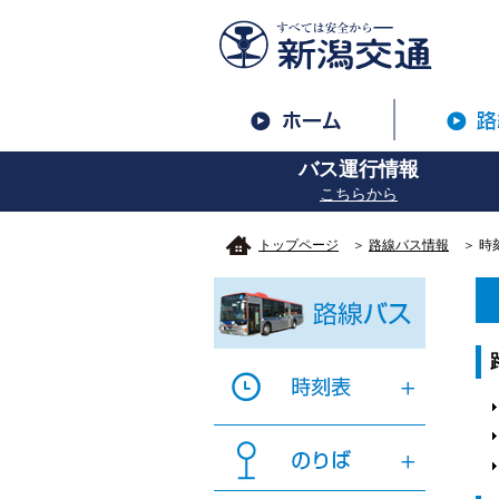
バス運行情報
こちらから
トップページ
＞
路線バス情報
＞ 時