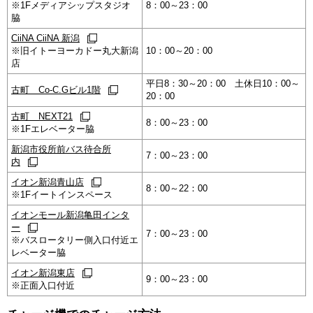
※1Fメディアシップスタジオ
8：00～23：00
脇
CiiNA CiiNA 新潟
※旧イトーヨーカドー丸大新潟
10：00～20：00
店
平日8：30～20：00 土休日10：00～
古町 Co-C.Gビル1階
20：00
古町 NEXT21
8：00～23：00
※1Fエレベーター脇
新潟市役所前バス待合所
7：00～23：00
内
イオン新潟青山店
8：00～22：00
※1Fイートインスペース
イオンモール新潟亀田インタ
ー
7：00～23：00
※バスロータリー側入口付近エ
レベーター脇
イオン新潟東店
9：00～23：00
※正面入口付近