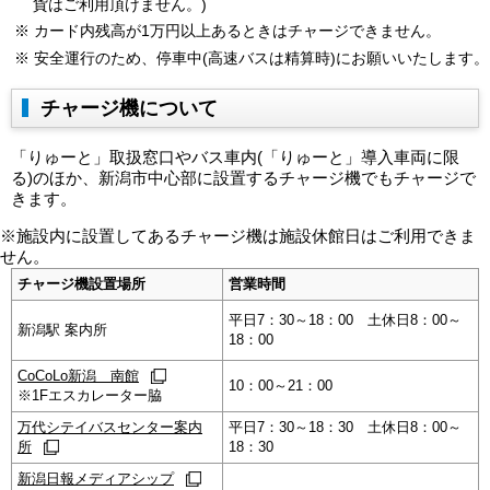
貨はご利用頂けません。)
カード内残高が1万円以上あるときはチャージできません。
安全運行のため、停車中(高速バスは精算時)にお願いいたします。
チャージ機について
「りゅーと」取扱窓口やバス車内(「りゅーと」導入車両に限
る)のほか、新潟市中心部に設置するチャージ機でもチャージで
きます。
※施設内に設置してあるチャージ機は施設休館日はご利用できま
せん。
チャージ機設置場所
営業時間
平日7：30～18：00 土休日8：00～
新潟駅 案内所
18：00
CoCoLo新潟 南館
10：00～21：00
※1Fエスカレーター脇
万代シテイバスセンター案内
平日7：30～18：30 土休日8：00～
所
18：30
新潟日報メディアシップ