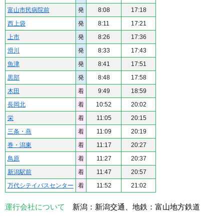
富山市民病院前
発
8:08
17:18
西上袋
発
8:11
17:21
上市
発
8:26
17:36
滑川
発
8:33
17:43
魚津
発
8:41
17:51
黒部
発
8:48
17:58
木田
着
9:49
18:59
長岡北
着
10:52
20:02
栄
着
11:05
20:15
三条・燕
着
11:09
20:19
巻・潟東
着
11:17
20:27
鳥原
着
11:27
20:37
新潟駅前
着
11:47
20:57
万代シテイバスセンター
着
11:52
21:02
運行会社について
新潟：新潟交通、地鉄：富山地方鉄道