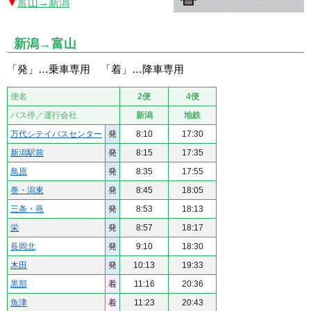
富山→新潟
新潟→富山
「発」…乗車専用 「着」…降車専用
便名
2便
4便
バス停／運行会社
新潟
地鉄
万代シテイバスセンター
発
8:10
17:30
新潟駅前
発
8:15
17:35
鳥原
発
8:35
17:55
巻・潟東
発
8:45
18:05
三条・燕
発
8:53
18:13
栄
発
8:57
18:17
長岡北
発
9:10
18:30
木田
発
10:13
19:33
黒部
着
11:16
20:36
魚津
着
11:23
20:43