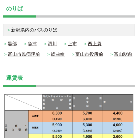
のりば
＞
新潟県内のバスのりば
＞
黒部
＞
魚津
＞
滑川
＞
上市
＞
西上袋
＞
富山市民病院前
＞
総曲輪
＞
富山市役所前
＞
富山駅前
運賃表