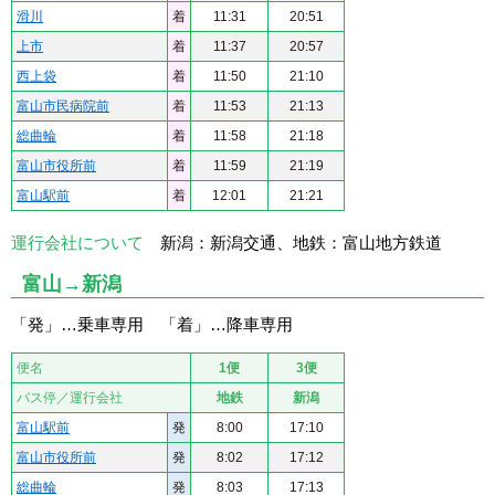
滑川
着
11:31
20:51
上市
着
11:37
20:57
西上袋
着
11:50
21:10
富山市民病院前
着
11:53
21:13
総曲輪
着
11:58
21:18
富山市役所前
着
11:59
21:19
富山駅前
着
12:01
21:21
運行会社について
新潟：新潟交通、地鉄：富山地方鉄道
富山→新潟
「発」…乗車専用 「着」…降車専用
便名
1便
3便
バス停／運行会社
地鉄
新潟
富山駅前
発
8:00
17:10
富山市役所前
発
8:02
17:12
総曲輪
発
8:03
17:13