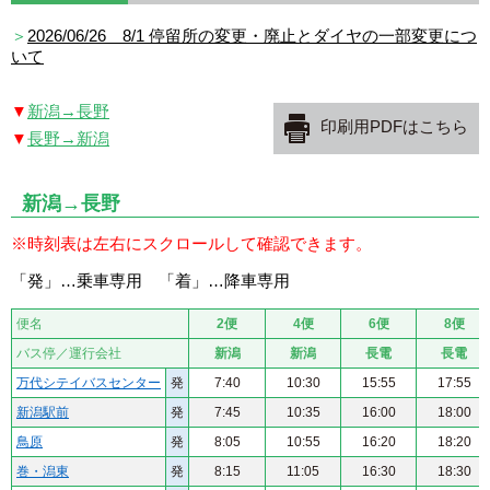
＞
2026/06/26 8/1 停留所の変更・廃止とダイヤの一部変更につ
いて
新潟→長野
印刷用PDFはこちら
長野→新潟
新潟→長野
※時刻表は左右にスクロールして確認できます。
「発」…乗車専用 「着」…降車専用
便名
2便
4便
6便
8便
バス停／運行会社
新潟
新潟
長電
長電
万代シテイバスセンター
発
7:40
10:30
15:55
17:55
新潟駅前
発
7:45
10:35
16:00
18:00
鳥原
発
8:05
10:55
16:20
18:20
巻・潟東
発
8:15
11:05
16:30
18:30