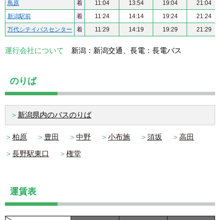
鳥原
着
11:04
13:54
19:04
21:04
新潟駅前
着
11:24
14:14
19:24
21:24
万代シテイバスセンター
着
11:29
14:19
19:29
21:29
運行会社について
新潟：新潟交通、長電：長電バス
のりば
＞
新潟県内のバスのりば
＞
柏原
＞
豊田
＞
中野
＞
小布施
＞
須坂
＞
高田
＞
長野駅東口
＞
権堂
運賃表