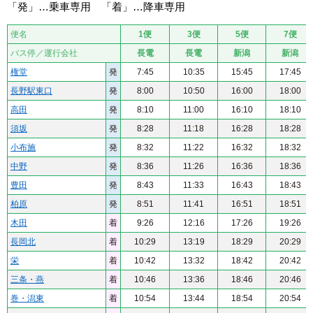
「発」…乗車専用 「着」…降車専用
便名
1便
3便
5便
7便
バス停／運行会社
長電
長電
新潟
新潟
権堂
発
7:45
10:35
15:45
17:45
長野駅東口
発
8:00
10:50
16:00
18:00
高田
発
8:10
11:00
16:10
18:10
須坂
発
8:28
11:18
16:28
18:28
小布施
発
8:32
11:22
16:32
18:32
中野
発
8:36
11:26
16:36
18:36
豊田
発
8:43
11:33
16:43
18:43
柏原
発
8:51
11:41
16:51
18:51
木田
着
9:26
12:16
17:26
19:26
長岡北
着
10:29
13:19
18:29
20:29
栄
着
10:42
13:32
18:42
20:42
三条・燕
着
10:46
13:36
18:46
20:46
巻・潟東
着
10:54
13:44
18:54
20:54