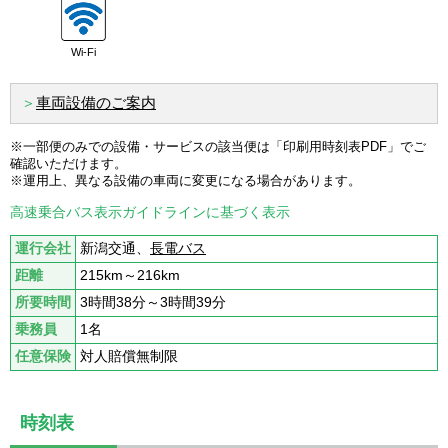
Wi-Fi
＞
車両設備のご案内
※一部便のみでの設備・サービスの該当便は「印刷用時刻表PDF」でご
確認いただけます。
※運用上、異なる設備の車両に変更になる場合があります。
高速乗合バス表示ガイドラインに基づく表示
運行会社
新潟交通、
長電バス
距離
215km～216km
所要時間
3時間38分～3時間39分
乗務員
1名
任意保険
対人賠償無制限
時刻表