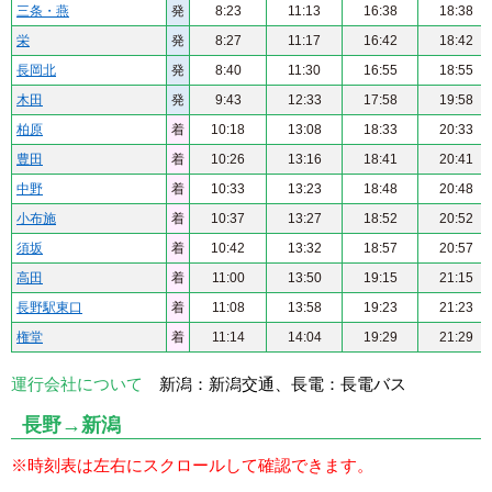
三条・燕
発
8:23
11:13
16:38
18:38
栄
発
8:27
11:17
16:42
18:42
長岡北
発
8:40
11:30
16:55
18:55
木田
発
9:43
12:33
17:58
19:58
柏原
着
10:18
13:08
18:33
20:33
豊田
着
10:26
13:16
18:41
20:41
中野
着
10:33
13:23
18:48
20:48
小布施
着
10:37
13:27
18:52
20:52
須坂
着
10:42
13:32
18:57
20:57
高田
着
11:00
13:50
19:15
21:15
長野駅東口
着
11:08
13:58
19:23
21:23
権堂
着
11:14
14:04
19:29
21:29
運行会社について
新潟：新潟交通、長電：長電バス
長野→新潟
※時刻表は左右にスクロールして確認できます。