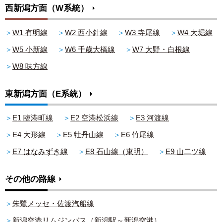
西新潟方面（W系統）
＞
W1 有明線
＞
W2 西小針線
＞
W3 寺尾線
＞
W4 大堀線
＞
W5 小新線
＞
W6 千歳大橋線
＞
W7 大野・白根線
＞
W8 味方線
東新潟方面（E系統）
＞
E1 臨港町線
＞
E2 空港松浜線
＞
E3 河渡線
＞
E4 大形線
＞
E5 牡丹山線
＞
E6 竹尾線
＞
E7 はなみずき線
＞
E8 石山線（東明）
＞
E9 山二ツ線
その他の路線
＞
朱鷺メッセ・佐渡汽船線
＞
新潟空港リムジンバス（新潟駅～新潟空港）