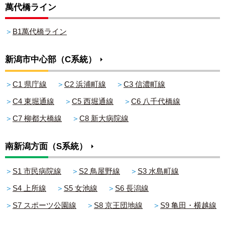
萬代橋ライン
＞
B1萬代橋ライン
新潟市中心部（C系統）
＞
C1 県庁線
＞
C2 浜浦町線
＞
C3 信濃町線
＞
C4 東堀通線
＞
C5 西堀通線
＞
C6 八千代橋線
＞
C7 柳都大橋線
＞
C8 新大病院線
南新潟方面（S系統）
＞
S1 市民病院線
＞
S2 鳥屋野線
＞
S3 水島町線
＞
S4 上所線
＞
S5 女池線
＞
S6 長潟線
＞
S7 スポーツ公園線
＞
S8 京王団地線
＞
S9 亀田・横越線