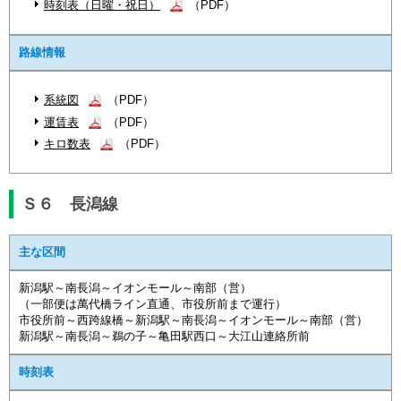
時刻表（日曜・祝日）
（PDF）
路線情報
系統図
（PDF）
運賃表
（PDF）
キロ数表
（PDF）
Ｓ６ 長潟線
主な区間
新潟駅～南長潟～イオンモール～南部（営）
（一部便は萬代橋ライン直通、市役所前まで運行）
市役所前～西跨線橋～新潟駅～南長潟～イオンモール～南部（営）
新潟駅～南長潟～鵜の子～亀田駅西口～大江山連絡所前
時刻表