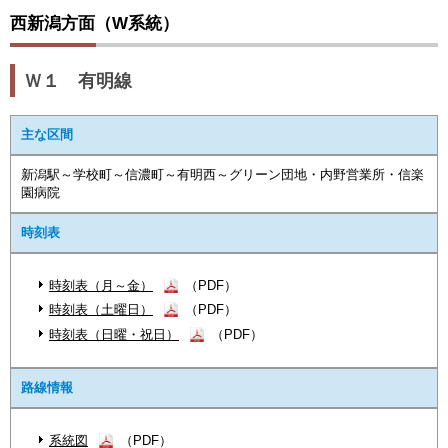
西新潟方面（W系統）
Ｗ１ 有明線
主な区間
新潟駅～学校町～信濃町～有明西～グリーン団地・内野営業所・信楽
園病院
時刻表
時刻表（月～金）
（PDF）
時刻表（土曜日）
（PDF）
時刻表（日曜・祝日）
（PDF）
路線情報
系統図
（PDF）