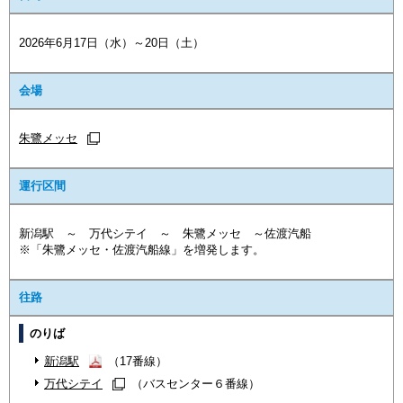
2026年6月17日（水）～20日（土）
会場
朱鷺メッセ
運行区間
新潟駅 ～ 万代シテイ ～ 朱鷺メッセ ～佐渡汽船
※「朱鷺メッセ・佐渡汽船線」を増発します。
往路
のりば
新潟駅
（17番線）
万代シテイ
（バスセンター６番線）