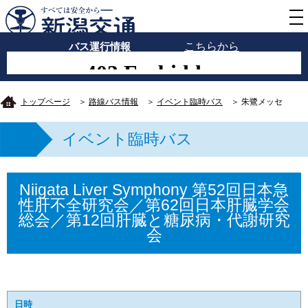
バス運行情報
こちらから
トップページ
＞
路線バス情報
＞
イベント臨時バス
＞ 朱鷺メッセ
イベント臨時バス
Niigata Liver Symphony 第52回日本急
性肝不全研究会／第62回日本肝臓学会
総会／第12回肝臓と糖尿病・代謝研究
会
日時