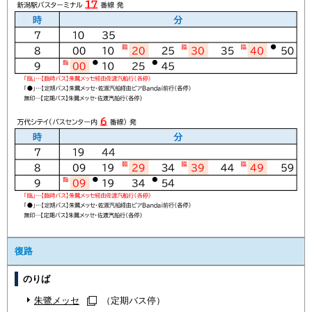
復路
のりば
朱鷺メッセ
（定期バス停）