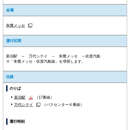
会場
朱鷺メッセ
運行区間
新潟駅 ～ 万代シテイ ～ 朱鷺メッセ ～佐渡汽船
※「朱鷺メッセ・佐渡汽船線」を増発します。
往路
のりば
新潟駅
（17番線）
万代シテイ
（バスセンター６番線）
運行時刻