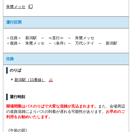
朱鷺メッセ
運行区間
＜往路＞ 新潟駅 ～ ≪直行≫ ～ 朱鷺メッセ
＜復路＞ 朱鷺メッセ ～（各停）～ 万代シテイ ～ 新潟駅
往路
のりば
新潟駅（11番線）
運行時刻
開場間際は
バスのりばで大変な混雑が見込まれます。
また、会場周辺
の道路混雑によりバスの到着が遅れる可能性があります。
お早めのご
利用をお勧めいたします。
《午前の部》