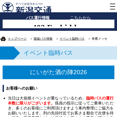
バス運行情報
こちらから
トップページ
＞
路線バス情報
＞
イベント臨時バス
＞ 朱鷺メッセ
イベント臨時バス
にいがた酒の陣2026
お客様へのお願い
当日は大規模イベントが重なっているため、
臨時バスの運行
本数に限りがございます。
係員の指示に従ってご乗車いただ
き、多くのお客様にご利用頂けますよう車内整理にご協力を
お願いいたします。列の先頭付近でお客さま都合で次便を待