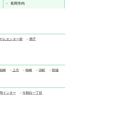
長岡市内
がんセンター前
＞
県庁
柏崎
＞
上方
＞
柿崎
＞
潟町
＞
頸城
岡インター
＞
今朝白一丁目