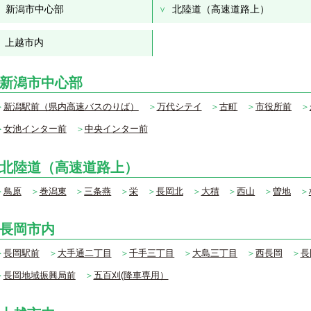
新潟市中心部
北陸道（高速道路上）
上越市内
新潟市中心部
＞
新潟駅前（県内高速バスのりば）
＞
万代シテイ
＞
古町
＞
市役所前
＞
＞
女池インター前
＞
中央インター前
北陸道（高速道路上）
＞
鳥原
＞
巻潟東
＞
三条燕
＞
栄
＞
長岡北
＞
大積
＞
西山
＞
曽地
＞
長岡市内
＞
長岡駅前
＞
大手通二丁目
＞
千手三丁目
＞
大島三丁目
＞
西長岡
＞
長
＞
長岡地域振興局前
＞
五百刈(降車専用）