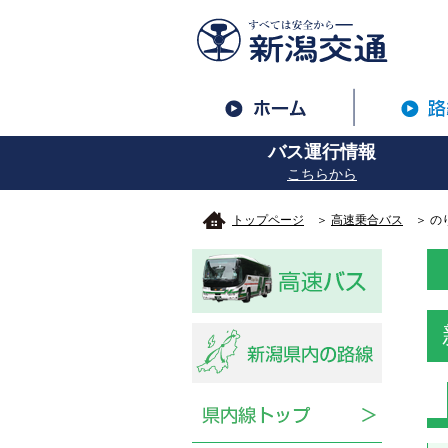
バス運行情報
こちらから
トップページ
＞
高速乗合バス
＞ の