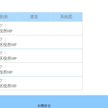
刻表
運賃
系統図
ク：
役所HP
ク：
区役所HP
ク：
区役所HP
ク：
役所HP
ク：
区役所HP
お問合せ