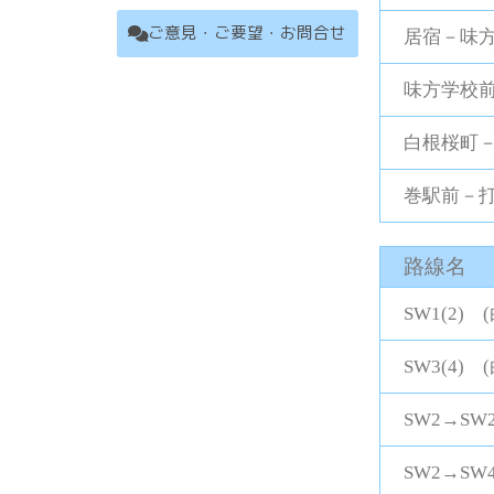
ご意見・ご要望・お問合せ
居宿－味方
味方学校前
白根桜町－
巻駅前－打
路線名
SW1(2
SW3(4
SW2→S
SW2→S