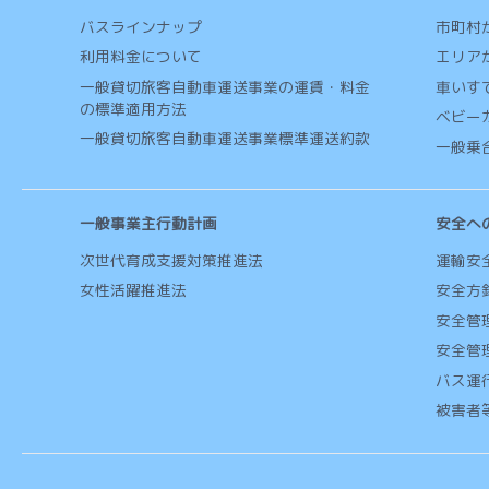
バスラインナップ
市町村
利用料金について
エリア
一般貸切旅客自動車運送事業の運賃・料金
車いす
の標準適用方法
ベビー
一般貸切旅客自動車運送事業標準運送約款
一般乗
一般事業主行動計画
安全へ
次世代育成支援対策推進法
運輸安
女性活躍推進法
安全方
安全管
安全管
バス運
被害者