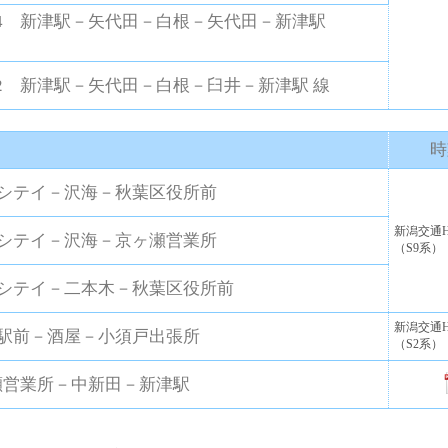
W4 新津駅－矢代田－白根－矢代田－新津駅
W2 新津駅－矢代田－白根－臼井－新津駅 線
時
代シテイ－沢海－秋葉区役所前
新潟交通H
代シテイ－沢海－京ヶ瀬営業所
（S9系）
代シテイ－二本木－秋葉区役所前
新潟交通H
潟駅前－酒屋－小須戸出張所
（S2系）
ヶ瀬営業所－中新田－新津駅