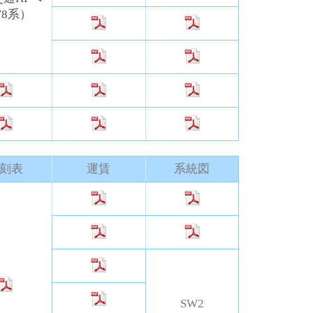
8系）
刻表
運賃
系統図
SW2