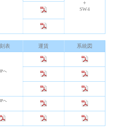
＋
SW4
刻表
運賃
系統図
Pへ
Pへ