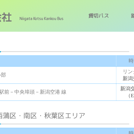
会社
貸切バス
Niigata Kotsu Kankou Bus
時
リン
心部
新潟
新潟交
潟駅前－中央埠頭－新潟空港 線
（
西蒲区・南区・秋葉区エリア
時