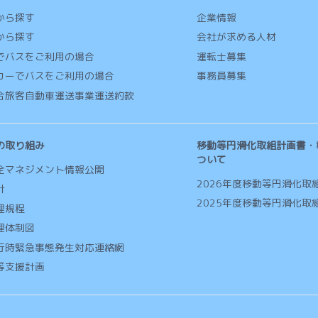
から探す
企業情報
から探す
会社が求める人材
でバスをご利用の場合
運転士募集
カーでバスをご利用の場合
事務員募集
合旅客自動車運送事業運送約款
の取り組み
移動等円滑化取組計画書・
ついて
全マネジメント情報公開
2026年度移動等円滑化取
針
2025年度移動等円滑化取
理規程
理体制図
行時緊急事態発生対応連絡網
等支援計画