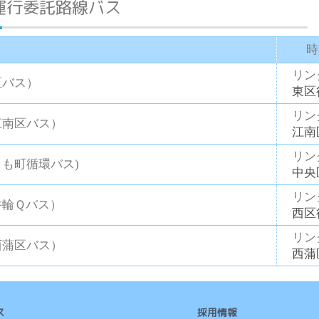
運行委託路線バス
時
リン
区バス）
東区
リン
江南区バス）
江南
リン
も町循環バス)
中央
リン
井輪Ｑバス）
西区
リン
西蒲区バス）
西蒲
ス
採用情報