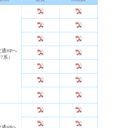
通HPへ
7系）
通HPへ