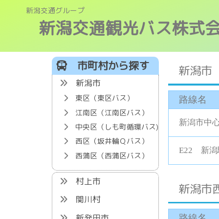
新潟交通グループ
新潟交通観光バス株式
市町村から探す
新潟市
新潟市
東区（東区バス）
路線名
江南区（江南区バス）
新潟市中
中央区（しも町循環バス)
西区（坂井輪Ｑバス）
E22 新
西蒲区（西蒲区バス）
村上市
新潟市
関川村
新発田市
路線名