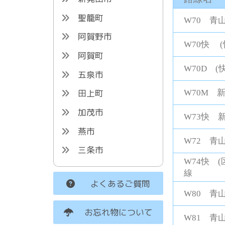
聖籠町
W70 青
阿賀野市
W70快 
阿賀町
W70D 
五泉市
田上町
W70M 
加茂市
W73快 
燕市
W72 青
三条市
W74快 
線
よくあるご質問
W80 青
お忘れ物について
W81 青