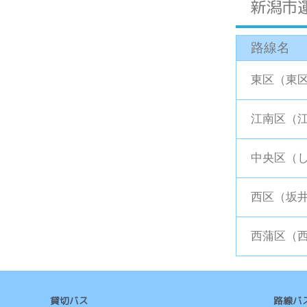
新潟市
路線名
東区（東
江南区（
中央区（し
西区（坂
西蒲区（
貸切バス
路線バ