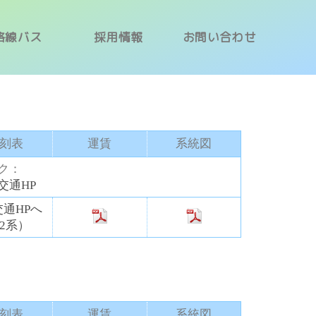
路線バス
採用情報
お問い合わせ
刻表
運賃
系統図
ク：
交通HP
通HPへ
E2系）
刻表
運賃
系統図