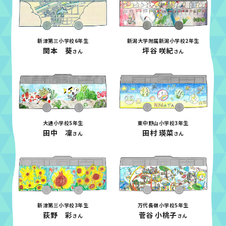
新津第三小学校6年生
新潟大学附属新潟小学校2年生
関本 葵
坪谷 咲紀
さん
さん
大通小学校5年生
東中野山小学校3年生
田中 凜
田村 瑛菜
さん
さん
新津第三小学校3年生
万代長嶺小学校5年生
荻野 彩
菅谷 小桃子
さん
さん