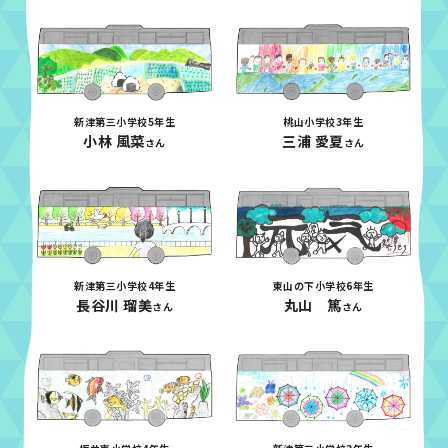
新津第三小学校5年生
桃山小学校3年生
小林 風菜
三浦 愛夏
さん
さん
新津第三小学校4年生
東山の下小学校6年生
長谷川 瑠美
丸山 篤
さん
さん