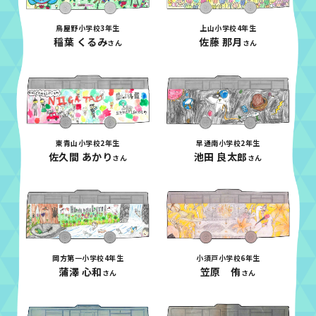
鳥屋野小学校3年生
上山小学校4年生
稲葉 くるみ
佐藤 那月
さん
さん
東青山小学校2年生
早通南小学校2年生
佐久間 あかり
池田 良太郎
さん
さん
岡方第一小学校4年生
小須戸小学校6年生
蒲澤 心和
笠原 侑
さん
さん