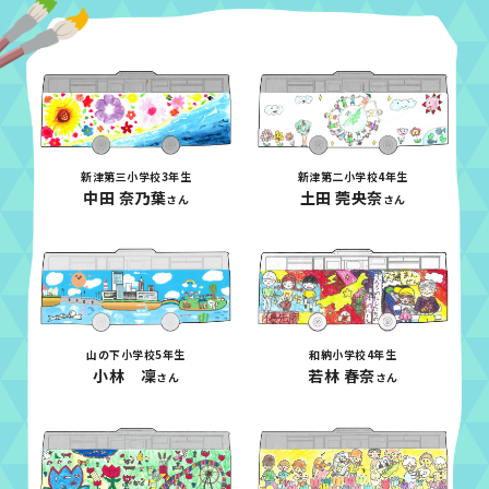
新津第三小学校3年生
新津第二小学校4年生
中田 奈乃葉
土田 莞央奈
さん
さん
山の下小学校5年生
和納小学校4年生
小林 凜
若林 春奈
さん
さん