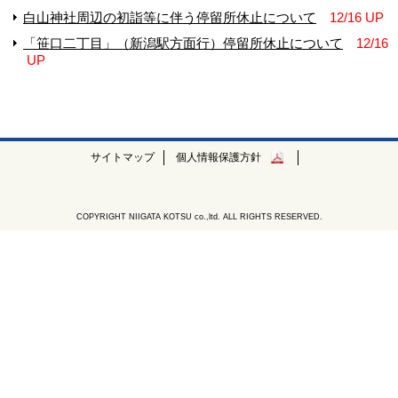
白山神社周辺の初詣等に伴う停留所休止について
12/16 UP
「笹口二丁目」（新潟駅方面行）停留所休止について
12/16
UP
サイトマップ
個人情報保護方針
COPYRIGHT NIIGATA KOTSU co.,ltd. ALL RIGHTS RESERVED.