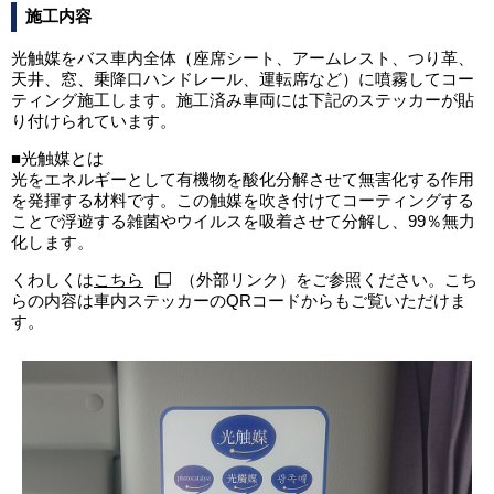
施工内容
光触媒をバス車内全体（座席シート、アームレスト、つり革、
天井、窓、乗降口ハンドレール、運転席など）に噴霧してコー
ティング施工します。施工済み車両には下記のステッカーが貼
り付けられています。
■光触媒とは
光をエネルギーとして有機物を酸化分解させて無害化する作用
を発揮する材料です。この触媒を吹き付けてコーティングする
ことで浮遊する雑菌やウイルスを吸着させて分解し、99％無力
化します。
くわしくは
こちら
（外部リンク）をご参照ください。こち
らの内容は車内ステッカーのQRコードからもご覧いただけま
す。