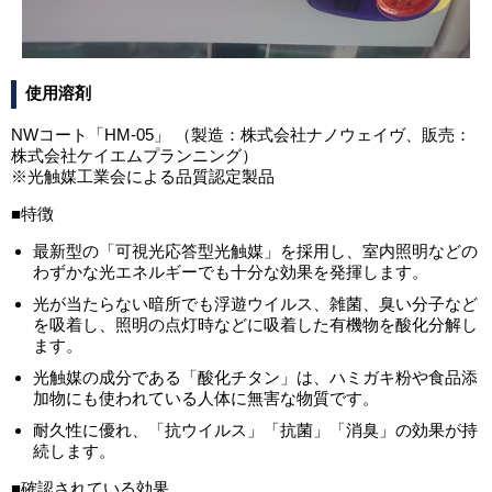
使用溶剤
NWコート「HM-05」 （製造：株式会社ナノウェイヴ、販売：
株式会社ケイエムプランニング）
※光触媒工業会による品質認定製品
■特徴
最新型の「可視光応答型光触媒」を採用し、室内照明などの
わずかな光エネルギーでも十分な効果を発揮します。
光が当たらない暗所でも浮遊ウイルス、雑菌、臭い分子など
を吸着し、照明の点灯時などに吸着した有機物を酸化分解し
ます。
光触媒の成分である「酸化チタン」は、ハミガキ粉や食品添
加物にも使われている人体に無害な物質です。
耐久性に優れ、「抗ウイルス」「抗菌」「消臭」の効果が持
続します。
■確認されている効果