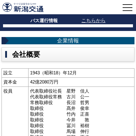
バス運行情報
こちらから
企業情報
会社概要
設立
1943（昭和18）年12月
資本金
42億2080万円
役員
代表取締役社長 星野 佳人
代表取締役常務 古川 公一
常務取締役 長沼 哲男
取締役 髙井 俊幸
取締役 竹内 正喜
取締役 今井 敦
取締役 冨川 裕樹
取締役 馬場 伸行